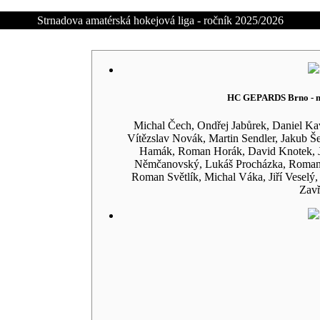
Strnadova amatérská hokejová liga - ročník 2025/2026
HC GEPARDS Brno - mi
Michal Čech, Ondřej Jabůrek, Daniel Ka
Vítězslav Novák, Martin Sendler, Jakub Š
Hamák, Roman Horák, David Knotek, J
Němčanovský, Lukáš Procházka, Roman 
Roman Světlík, Michal Váka, Jiří Veselý,
Zavř