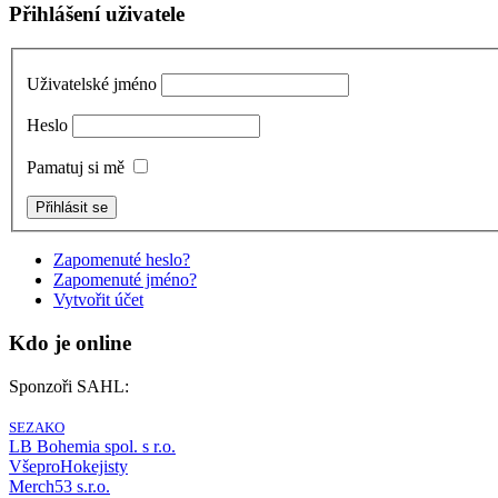
Přihlášení uživatele
Uživatelské jméno
Heslo
Pamatuj si mě
Zapomenuté heslo?
Zapomenuté jméno?
Vytvořit účet
Kdo je online
Sponzoři SAHL:
SEZAKO
LB Bohemia spol. s r.o.
VšeproHokejisty
Merch53 s.r.o.