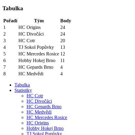
Tabulka
Pořadí
Tým
Body
1
HC Origins
24
2
HC Divočáci
24
3
HC Cotr
20
4
TJ Sokol Popůvky
13
5
HC Mercedes Rosice
12
6
Hobby Hokej Brno
11
7
HC Gepards Brno
4
8
HC Medvědi
4
Tabulka
Statistiky
HC Cotr
HC Divočáci
HC Gepards Brno
HC Medvědi
HC Mercedes Rosice
HC Origins
Hobby Hokej Brno
TJ Sokol Popůvky