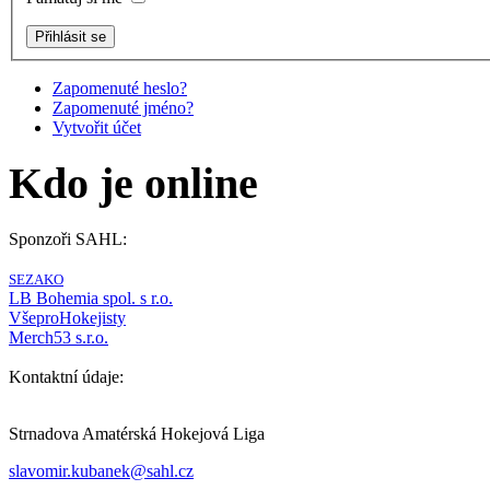
Zapomenuté heslo?
Zapomenuté jméno?
Vytvořit účet
Kdo je online
Sponzoři SAHL:
SEZAKO
LB Bohemia spol. s r.o.
VšeproHokejisty
Merch53 s.r.o.
Kontaktní údaje:
Strnadova Amatérská Hokejová Liga
slavomir.kubanek@sahl.cz