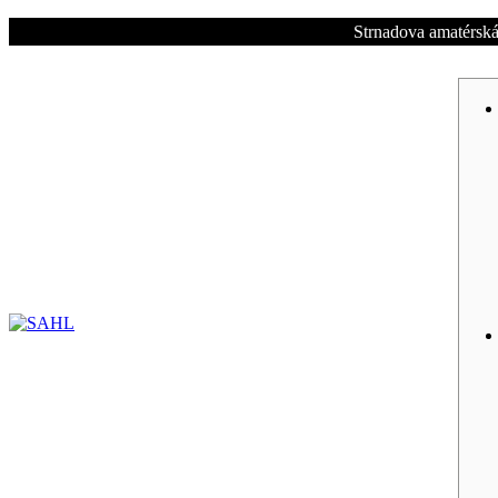
Strnadova amatérská