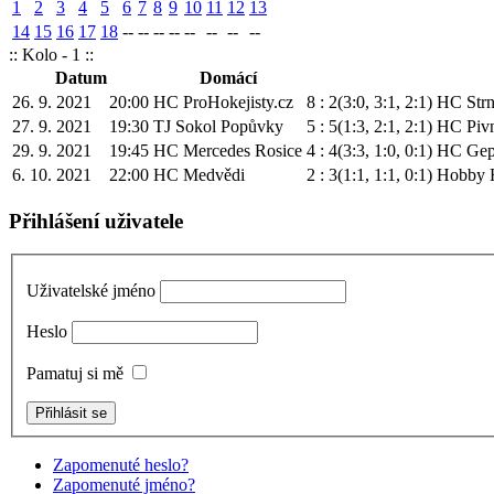
1
2
3
4
5
6
7
8
9
10
11
12
13
14
15
16
17
18
--
--
--
--
--
--
--
--
:: Kolo - 1 ::
Datum
Domácí
26. 9. 2021 20:00
HC ProHokejisty.cz
8 : 2
(3:0, 3:1, 2:1)
HC Str
27. 9. 2021 19:30
TJ Sokol Popůvky
5 : 5
(1:3, 2:1, 2:1)
HC Pivn
29. 9. 2021 19:45
HC Mercedes Rosice
4 : 4
(3:3, 1:0, 0:1)
HC Gep
6. 10. 2021 22:00
HC Medvědi
2 : 3
(1:1, 1:1, 0:1)
Hobby 
Přihlášení uživatele
Uživatelské jméno
Heslo
Pamatuj si mě
Zapomenuté heslo?
Zapomenuté jméno?