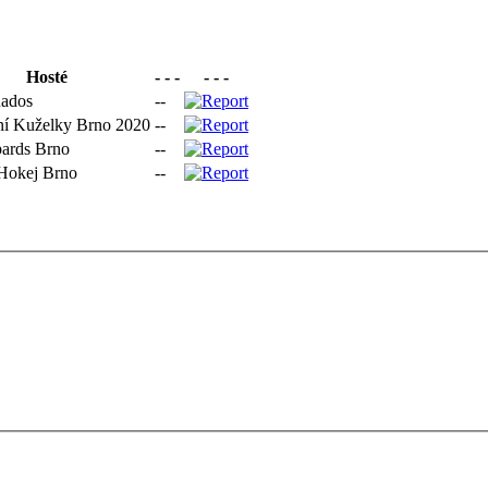
Hosté
- - -
- - -
nados
--
í Kuželky Brno 2020
--
ards Brno
--
Hokej Brno
--