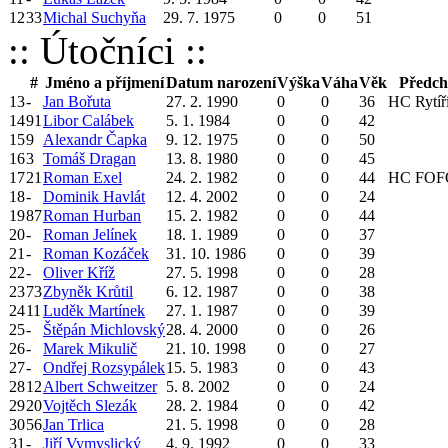
12
33
Michal Suchyňa
29. 7. 1975
0
0
51
:: Útočníci ::
#
Jméno a příjmení
Datum narození
Výška
Váha
Věk
Předch
13
-
Jan Bořuta
27. 2. 1990
0
0
36
HC Rytíř
14
91
Libor Calábek
5. 1. 1984
0
0
42
15
9
Alexandr Čapka
9. 12. 1975
0
0
50
16
3
Tomáš Dragan
13. 8. 1980
0
0
45
17
21
Roman Exel
24. 2. 1982
0
0
44
HC FOFO
18
-
Dominik Havlát
12. 4. 2002
0
0
24
19
87
Roman Hurban
15. 2. 1982
0
0
44
20
-
Roman Jelínek
18. 1. 1989
0
0
37
21
-
Roman Kozáček
31. 10. 1986
0
0
39
22
-
Oliver Kříž
27. 5. 1998
0
0
28
23
73
Zbyněk Krůtil
6. 12. 1987
0
0
38
24
11
Luděk Martínek
27. 1. 1987
0
0
39
25
-
Štěpán Michlovský
28. 4. 2000
0
0
26
26
-
Marek Mikulič
21. 10. 1998
0
0
27
27
-
Ondřej Rozsypálek
15. 5. 1983
0
0
43
28
12
Albert Schweitzer
5. 8. 2002
0
0
24
29
20
Vojtěch Slezák
28. 2. 1984
0
0
42
30
56
Jan Trlica
21. 5. 1998
0
0
28
31
-
Jiří Vymyslický
4. 9. 1992
0
0
33