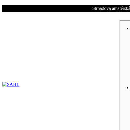
Strnadova amatérská