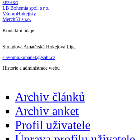
SEZAKO
LB Bohemia spol. s r.o.
VšeproHokejisty
Merch53 s.r.o.
Kontaktní údaje:
Strnadova Amatérská Hokejová Liga
slavomir.kubanek@sahl.cz
Historie a administrace webu
Archiv článků
Archiv anket
Profil uživatele
Úprava profilu uživatele