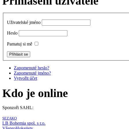
Přihlášení uživatele
Uživatelské jméno
Heslo
Pamatuj si mě
Zapomenuté heslo?
Zapomenuté jméno?
Vytvořit účet
Kdo je online
Sponzoři SAHL:
SEZAKO
LB Bohemia spol. s r.o.
VšeproHokejisty