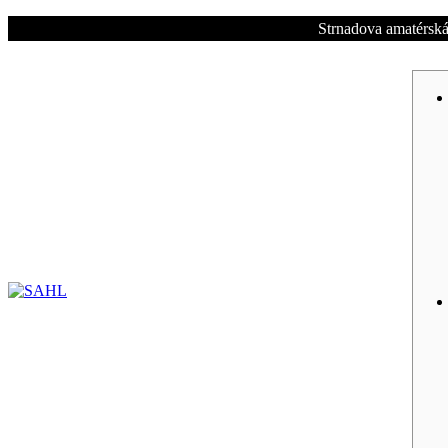
Strnadova amatérská