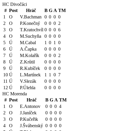
HC Divočáci
#
Post
Hráč
B
G
A
TM
1
O
V.Bachman
0
0
0
0
2
O
P.Konečný
0
0
0
2
3
O
T.Kratochvíl
0
0
0
6
4
O
M.Suchyňa
0
0
0
0
5
Ú
M.Cabal
1
0
1
0
6
Ú
A.Čapka
0
0
0
0
7
Ú
M.Kolařík
0
0
0
2
8
Ú
Z.Krůtil
0
0
0
0
9
Ú
R.Kubíček
0
0
0
0
10
Ú
L.Martínek
1
1
0
7
11
Ú
V.Slezák
0
0
0
0
12
Ú
P.Úlehla
0
0
0
0
HC Morenda
#
Post
Hráč
B
G
A
TM
1
O
E.Antonov
0
0
0
4
2
O
J.Janíček
0
0
0
0
3
O
P.Kučeřik
0
0
0
0
4
O
J.Švábenský
0
0
0
0