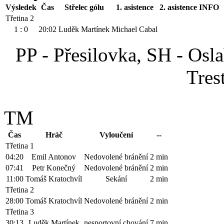
Výsledek
Čas
Střelec gólu
1. asistence
2. asistence
INFO
Třetina 2
1 : 0
20:02
Luděk Martínek
Michael Cabal
PP - Přesilovka, SH - Osl
Trest
TM
Čas
Hráč
Vyloučení
--
Třetina 1
04:20
Emil Antonov
Nedovolené bránění
2 min
07:41
Petr Konečný
Nedovolené bránění
2 min
11:00
Tomáš Kratochvíl
Sekání
2 min
Třetina 2
28:00
Tomáš Kratochvíl
Nedovolené bránění
2 min
Třetina 3
30:13
Luděk Martínek
nesportovní chování
7 min