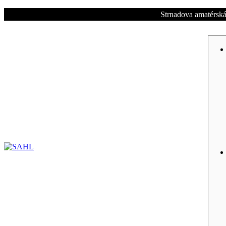
Strnadova amatérská