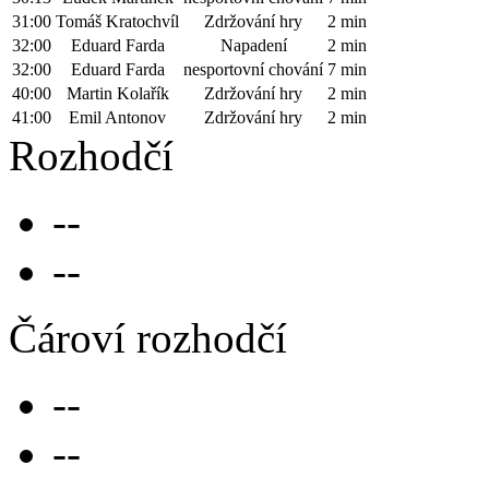
31:00
Tomáš Kratochvíl
Zdržování hry
2 min
32:00
Eduard Farda
Napadení
2 min
32:00
Eduard Farda
nesportovní chování
7 min
40:00
Martin Kolařík
Zdržování hry
2 min
41:00
Emil Antonov
Zdržování hry
2 min
Rozhodčí
--
--
Čároví rozhodčí
--
--