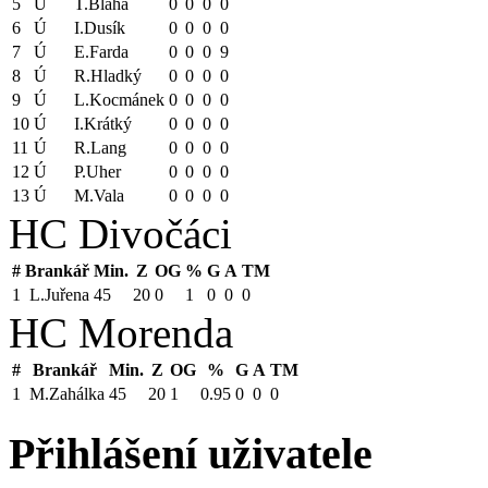
5
Ú
T.Blaha
0
0
0
0
6
Ú
I.Dusík
0
0
0
0
7
Ú
E.Farda
0
0
0
9
8
Ú
R.Hladký
0
0
0
0
9
Ú
L.Kocmánek
0
0
0
0
10
Ú
I.Krátký
0
0
0
0
11
Ú
R.Lang
0
0
0
0
12
Ú
P.Uher
0
0
0
0
13
Ú
M.Vala
0
0
0
0
HC Divočáci
#
Brankář
Min.
Z
OG
%
G
A
TM
1
L.Juřena
45
20
0
1
0
0
0
HC Morenda
#
Brankář
Min.
Z
OG
%
G
A
TM
1
M.Zahálka
45
20
1
0.95
0
0
0
Přihlášení uživatele