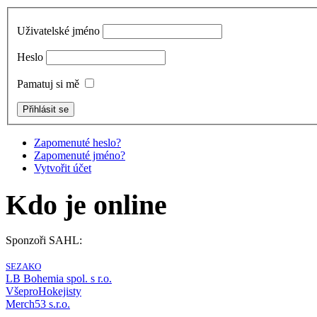
Uživatelské jméno
Heslo
Pamatuj si mě
Zapomenuté heslo?
Zapomenuté jméno?
Vytvořit účet
Kdo je online
Sponzoři SAHL:
SEZAKO
LB Bohemia spol. s r.o.
VšeproHokejisty
Merch53 s.r.o.