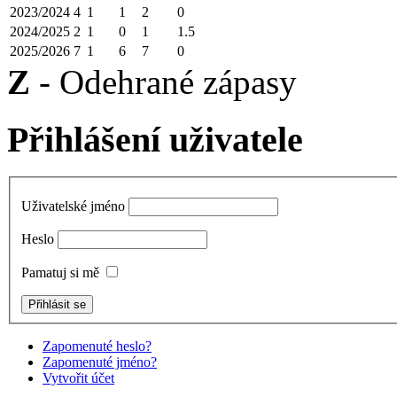
2023/2024
4
1
1
2
0
2024/2025
2
1
0
1
1.5
2025/2026
7
1
6
7
0
Z
- Odehrané zápasy
Přihlášení uživatele
Uživatelské jméno
Heslo
Pamatuj si mě
Zapomenuté heslo?
Zapomenuté jméno?
Vytvořit účet