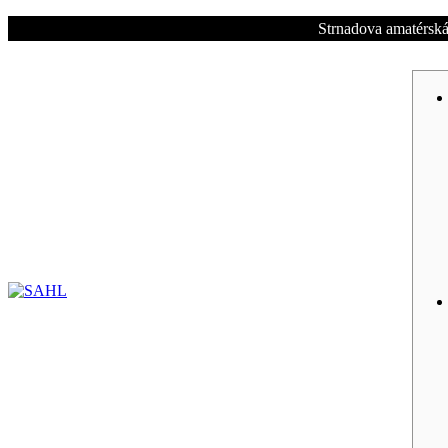
Strnadova amatérská