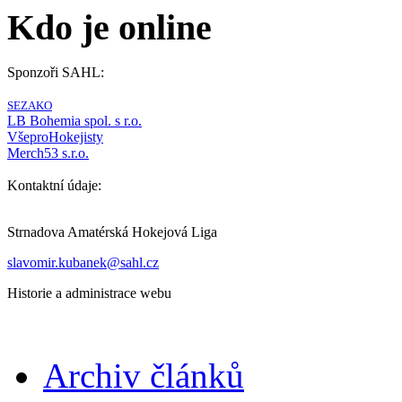
Kdo je online
Sponzoři SAHL:
SEZAKO
LB Bohemia spol. s r.o.
VšeproHokejisty
Merch53 s.r.o.
Kontaktní údaje:
Strnadova Amatérská Hokejová Liga
slavomir.kubanek@sahl.cz
Historie a administrace webu
Archiv článků