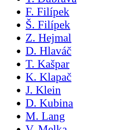
F. Filípek
Š. Filípek
Z. Hejmal
D. Hlaváč
T. Kašpar
K. Klapač
J. Klein
D. Kubina
M. Lang
V. Melka