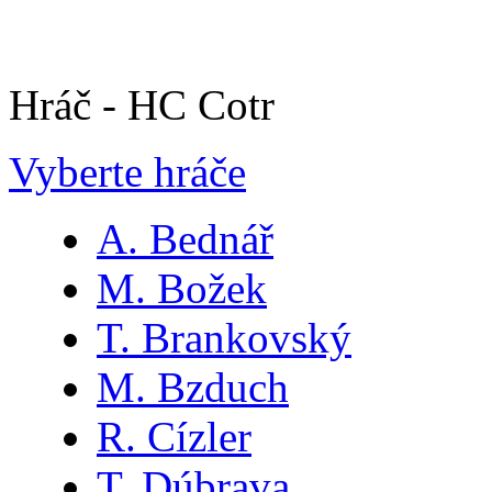
Hráč - HC Cotr
Vyberte hráče
A. Bednář
M. Božek
T. Brankovský
M. Bzduch
R. Cízler
T. Dúbrava