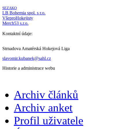
SEZAKO
LB Bohemia spol. s r.o.
VšeproHokejisty
Merch53 s.r.o.
Kontaktní údaje:
Strnadova Amatérská Hokejová Liga
slavomir.kubanek@sahl.cz
Historie a administrace webu
Archiv článků
Archiv anket
Profil uživatele