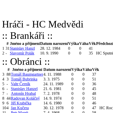
Hráči - HC Medvědi
:: Brankáři ::
#
Jméno a příjmení
Datum narození
Výška
Váha
Věk
Předchoz
1
31
Stanislav Hanzl
28. 12. 1984
0
0
41
2
-
Slavomír Polák
10. 9. 1990
0
0
35
HC Sputn
:: Obránci ::
#
Jméno a příjmení
Datum narození
Výška
Váha
Věk
3
88
Tomáš Baumgartner
4. 11. 1988
0
0
37
4
3
Tomáš Bubrinka
3. 3. 1975
0
0
51
5
-
Valtr Černík
24. 11. 1989
0
0
36
6
-
Stanislav Hanzel
21. 6. 1981
0
0
45
7
-
Antonín Hrabal
7. 2. 1978
0
0
48
8
44
Radovan Koláčný
14. 9. 1974
0
0
51
9
6
Jiří Krabička
14. 6. 1980
0
0
46
10
4
Jan Kučera
30. 12. 1978
0
0
47
HC Rock
11
-
Petr Marek
7. 4. 1968
0
0
58