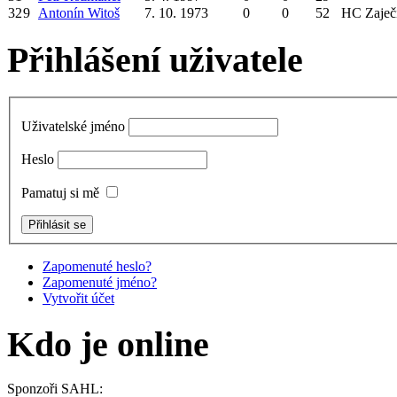
32
9
Antonín Witoš
7. 10. 1973
0
0
52
HC Zaječ
Přihlášení uživatele
Uživatelské jméno
Heslo
Pamatuj si mě
Zapomenuté heslo?
Zapomenuté jméno?
Vytvořit účet
Kdo je online
Sponzoři SAHL: