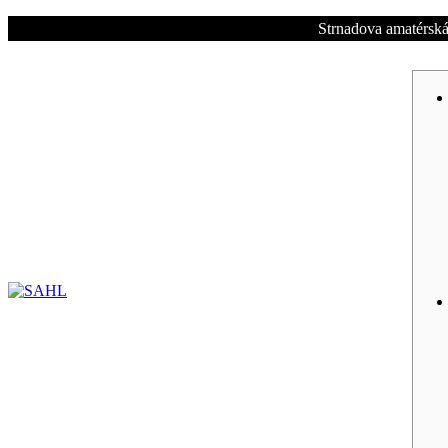
Strnadova amatérská