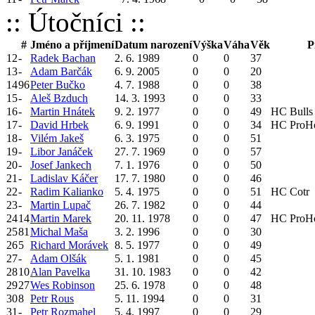
:: Útočníci ::
#
Jméno a příjmení
Datum narození
Výška
Váha
Věk
P
12
-
Radek Bachan
2. 6. 1989
0
0
37
13
-
Adam Barčák
6. 9. 2005
0
0
20
14
96
Peter Bučko
4. 7. 1988
0
0
38
15
-
Aleš Bzduch
14. 3. 1993
0
0
33
16
-
Martin Hnátek
9. 2. 1977
0
0
49
HC Bulls
17
-
David Hrbek
6. 9. 1991
0
0
34
HC ProHok
18
-
Vilém Jakeš
6. 3. 1975
0
0
51
19
-
Libor Janáček
27. 7. 1969
0
0
57
20
-
Josef Jankech
7. 1. 1976
0
0
50
21
-
Ladislav Káčer
17. 7. 1980
0
0
46
22
-
Radim Kalianko
5. 4. 1975
0
0
51
HC Cotr
23
-
Martin Lupač
26. 7. 1982
0
0
44
24
14
Martin Marek
20. 11. 1978
0
0
47
HC ProHok
25
81
Michal Maša
3. 2. 1996
0
0
30
26
5
Richard Morávek
8. 5. 1977
0
0
49
27
-
Adam Olšák
5. 1. 1981
0
0
45
28
10
Alan Pavelka
31. 10. 1983
0
0
42
29
27
Wes Robinson
25. 6. 1978
0
0
48
30
8
Petr Rous
5. 11. 1994
0
0
31
31
-
Petr Rozmahel
5. 4. 1997
0
0
29