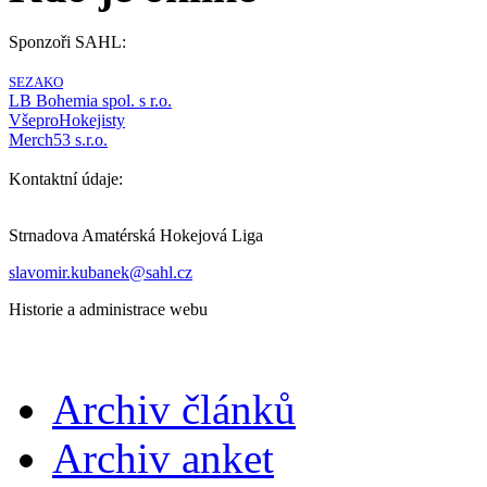
Sponzoři SAHL:
SEZAKO
LB Bohemia spol. s r.o.
VšeproHokejisty
Merch53 s.r.o.
Kontaktní údaje:
Strnadova Amatérská Hokejová Liga
slavomir.kubanek@sahl.cz
Historie a administrace webu
Archiv článků
Archiv anket