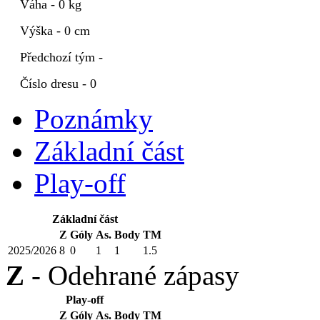
Váha - 0 kg
Výška - 0 cm
Předchozí tým -
Číslo dresu - 0
Poznámky
Základní část
Play-off
Základní část
Z
Góly
As.
Body
TM
2025/2026
8
0
1
1
1.5
Z
- Odehrané zápasy
Play-off
Z
Góly
As.
Body
TM