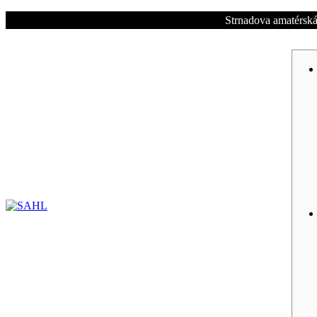
Strnadova amatérská