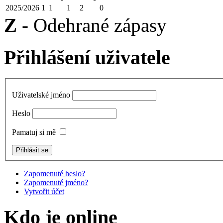
2025/2026
1
1
1
2
0
Z
- Odehrané zápasy
Přihlášení uživatele
Uživatelské jméno
Heslo
Pamatuj si mě
Zapomenuté heslo?
Zapomenuté jméno?
Vytvořit účet
Kdo je online